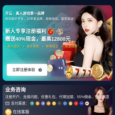
首页
赛程与积分
正文
开云体育app-丹麦羽毛球队险胜英格兰羽毛球队，斯
里坎特绝境逆转的简单介绍
开云
阅读：875
2025-10-23 00:00:36
军陈昌杰－1981第一届世界运动会羽毛球男子单打冠军熊国
宝－1988年第8届亚洲羽毛球锦标赛单打冠军吴文凯－1990
年世界杯单打冠军，1989和1992年香港公开赛冠军赵剑华－
1991年世界锦标赛单打冠军董炯－1999年中国公开赛男单冠
军，97年中国公开赛瑞士公开赛丹麦公开赛冠军杨阳－第六
届。
2023年丹麦羽毛球公开赛Super 750的签表已经公布，比赛将
于10月17日在丹麦的欧登塞开始以下是具体签表1 石宇奇中
国将对阵伍家朗中国香港2 李诗沣中国将对阵安德烈·大波波