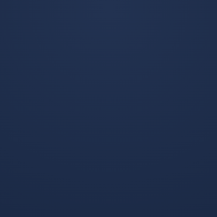
这一刻,库尔图瓦终于完成了从“顶级门将”到“关键先生”的终极
蜕变，曾几何时，他虽贵为世界最佳门将之一，却总被争议
缠绕，人们谈论他取代纳瓦斯的争议，谈论他偶尔的起伏，
但今夜，在罗马的生死边缘，他用一双仿佛被上帝亲吻过的
手，将一切杂音捏得粉碎，他证明了，真正的“关键先生”不是
在顺境中锦上添花，而是在大厦将倾时，
成为那根最沉默也
最坚不可摧的承重梁
，他让世界看到，决定冠军与奇迹的，
不仅是摧城拔寨的锋芒，更是力挽狂澜于既倒的守护。
终场哨响,罗马众将疯狂庆祝，如同夺得冠军，库尔图瓦缓缓
走向场边，脸上没有太多狂喜，只是平静地擦了擦手套，夕
阳的余晖将他高大的身影拉得很长，映在古老的草坪上。
逆
转的戏剧属于全队，但逆转的“资格”，是他用一次次不可思
议的扑救，从命运手中硬生生抢回来的。
这个夜晚，奥林匹
克球场记住了逆转的狂喜，更应铭记——在狂喜降临之前，