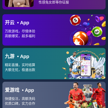
的，是球门线前那尊沉默的巨人——蒂博·库尔图瓦。
全场比
赛，他完成了惊人的7次扑救，其中4次被数据机构标记为“绝
对机会”的扑救
，最令人灵魂战栗的一幕发生在第78分钟，黄
潜前锋丹朱马的单刀射门已越过所有防守，势在必得，库尔
图瓦却以违背物理学般的舒展横移，用指尖将球捅出底线，
那不是扑救，那是一次“否决”，否决了对手提前杀死的剧本，
否决了时间滑向终点的无情。
据赛后统计，他阻止的预期进
球值高达2.1球，这意味着，若无他的神迹，罗马在扳平前便
已沉入深渊。
库尔图瓦的表演,是美学与功能性的极致结合，他1米99的身
高是横亘在门前的叹息之墙，但更可怕的是他那与体型不符
的闪电反应与精准预判，他的每一次扑救，都像经过超级计
算机的推演：
无论是近在咫尺的爆射，还是刁钻诡异的弧线