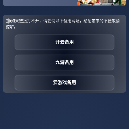
球，他总能先一步抵达最正确的位置
，他守住的不仅是球
门，更是全队在逆风中那口随时可能泄掉的心气，当队友因
久攻不下而焦躁，因先失一球而迷茫时，他们回望球门，看
到的是一尊纹丝不动的“金刚”，那种无声的信任，比任何激昂
的演讲都更有力量。