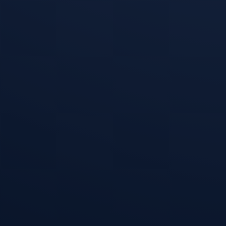
开云体育入口-唯一之战，202
开云体育官网-当足球
6世界杯C组，德国战车碾碎樱
缘，2026世界杯G组焦
花，迪亚斯临场封神
费利克斯临场变阵导演
发表评论
诗级逆转美国