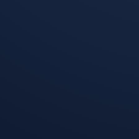
队的轮转补位、76人球员逐渐沮丧的表情。
在这个强调数据分析的时代，独行侠用一场比赛证
的人，叫泰雷斯·哈利伯顿；那支决定比赛方式的球
当“唯一节奏”遇见“唯一防守”，达拉斯的这个冬夜
相关文章
开云体育APP下载-德布劳内的
开云体育登录-伯尔尼的
孤勇，2026世界杯C组，一记
当苏亚雷斯的牙齿咬碎
传球撕裂匈牙利的铁幕
枷锁