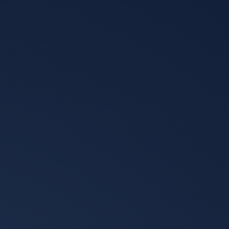
史性对决，突尼斯强硬完胜丹麦，费利克斯一
标签列表
战封神
关注我们
扫一扫关注我们，了解最新精彩内容