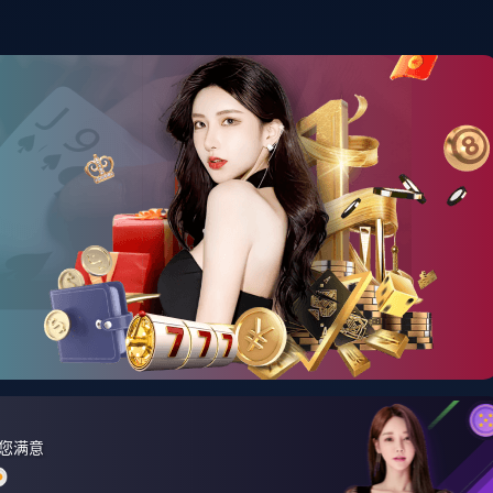
闻与资讯
直播回放
球迷竞猜
哈利伯顿末节超神接管比赛，独行侠强势
牌上的
88-102
像一道冰冷的审判——主场作战的独行侠用一场
窒息，然而比这场防守盛宴更闪耀的，是独行侠控卫
泰雷斯·哈利
海，马克西的突破如利刃出鞘，76人一度在第三节末反超3分，
点照顾，19投7中苦苦支撑，整个球馆弥漫着不安——直到
第四