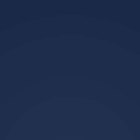
的系统性压制
，他们做出了一个大胆调整：
放恩比德单打，锁死
出手，且只有2次助攻，每当他在低位接球，独行侠便采用“伪包
断他向马克西、哈里斯的分球线路，这种“智能防守陷阱”让76
当恩比德下场休息的6分钟里，独行侠打出一波
18-4
的攻势，其
的轮换习惯，”独行侠防守教练坦言，“在第二节初和第四节初，
到12分5助攻且零失误的球员
，他这节的真实命中率达到
3%
。