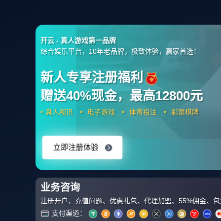
首页
直播回放
正文
首页
赛程与积分
新
开云体育官网-南韩男篮碾压热
开云
阅读：925
2025-10-23 04:05:08
评论：0
小编在网上看到的一篇文章，觉得不错，和大
一个负责任的老师、一群茫然中的孩子、一堂有意
各位家长、领导、老师、同学们：大家下午好！
又到毕业季。有幸站在这里，在诸位即将翻开人生
位老师，也代表我自己，不抒情，不煽情，接地气
首先恭喜你，穿过了人生第一个黑暗隧道，爬上了