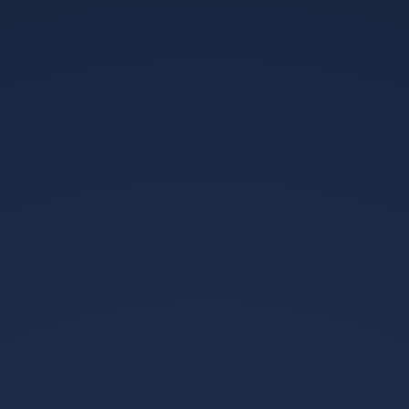
发现，你上当了！大学没有想象的那么自由和高大上，搞不好
。