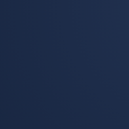
会在10年之内相继离我而去，没有孝敬过他们，
这世上有很多事都是“此情可待成追忆，只是当时
都来得及。
二、关于大学
人的核心竞争力，有一半以上都来自专业以外的不
好身体，譬如良好的家庭教养内涵，譬如人际沟通
学习以外，你要做的事儿还很多。
首先要广泛阅读，读罗素说的“没用的书”——读“无
说：“不管北大给了我什么样的影响，大学期间读的
没有荒废，未来四十年你就有可能开始的相对从容
去寻找所有能营养你的东西，那些跟艺术、跟美、
喷张，也可以让你沉默安详；看一些经典好片，体
公开课，能吸收就不要错过了。