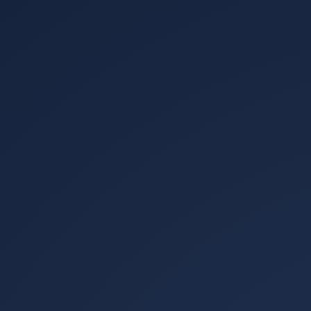
三个月说长也短，说话间你就上大学了，然后你会
校舍没有咱们的中学洋气，课程比中学还乏味枯燥