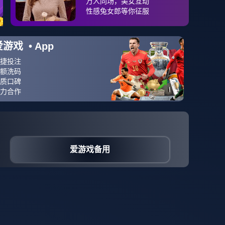
开云体育app-丹麦羽毛球队险胜英格兰羽毛球队，斯里坎特绝境逆转的简单介绍
最近发表
开云体育-2026世界杯D组惊天变局，罗马
尼亚铁骑踏碎葡萄牙，哈兰德一己之力定义唯
开云体育app-红色魔鬼的齿轮与蓝色闪电的
一
孤勇，2026世界杯F组，当比利时用体系碾碎
开云sport-没有哈兰德的世界杯？那一刻，
泰国，萨内如何让世界看见自己的影子
他让整个B组记住了自己的唯一
开云体育在线-唯一的夜
开云体育app-当桑巴舞遇上铁闸，范戴克如
何在2026世界杯H组改写巴西对阵斯洛伐克的
开云体育官网-当英雄从神坛坠落，2026世
历史注脚
界杯八分之一决赛，奥地利用钢铁意志击碎阿
开云体育APP下载-德布劳内的孤勇，2026
根廷的冠军梦，姆巴佩却成最耀眼孤星
世界杯C组，一记传球撕裂匈牙利的铁幕
开云体育入口-当足球不再讲情面，2026世
界杯G组，美国如何用钢铁洪流碾碎英格兰的
开云体育中国-致命一击的独白，当久保建
傲慢，而哈兰德用三粒进球宣告新王当立
英在2026世界杯E组书写加纳的荣耀与波兰的
开云体育入口-红魔破浪，亚洲之光暂熄，2