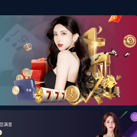
闻与资讯
直播回放
球迷竞猜
火B队，卡鲁索一己之力扛起全队
家一起分享下。
义的教育课
新篇章的时候，本着扶上马、送一程的原则，既代表在座的每
地和大家聊几句实在的。
一个小土坡，从此以后，再碰到什么大考小考，天空就会飘来N