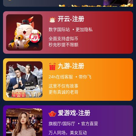
这注定是2026世界杯最具戏剧性的剧本，在F组出线形势一片
混沌的背景下，冰岛与泰国的这场对决被外界视为“弱旅之
争”——两队首战皆负，出线仅存理论可能,但所有人都忽略了
冰岛足球近年来的隐秘蜕变。
泰国队带着东南亚足球的灵动与细腻，试图延续首战对阵阿
根廷时展现的顽强，他们的快攻体系在小组赛第一阶段曾让
南美劲旅一度陷入困境，细腻的短传配合与灵活的边路突
击，一度被媒体誉为“亚洲足球的最后尊严”，他们对冰岛的认
知还停留在“身体好、战术糙”的刻板印象里。
战术革命：冰岛足球的“维京进化
论”
当比赛开场，泰国队的警惕性迅速被一种陌生的压迫感取