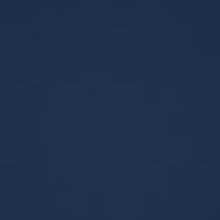
冰岛的“横扫”本质：一场理念降维
的胜利
最终比分定格在4-0，但比比分更具冲击力的，是冰岛队展现
出的全新面貌，他们不是依靠传统力量碾压泰国，而是靠“节
奏控制”与“空间认知”完胜对手。
冰岛的“横扫”本质上是现代足球战术革命的一次缩影，当传统
足球流派被总结为“身体派”与“技术派”的二元对立时，冰岛人
用这场胜利展示了第三条道路：利用超级球星的威慑力制造
战术纵深，用快速的转换节奏抵消对手的技术优势,用极致的
防守纪律消耗对手的耐心。