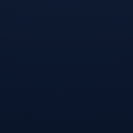
开云体育在线-宿命的博弈，2026
开云体育平台APP-绝境中的黄金
世界杯H组关键战，桑巴压制波斯
连线，2026世界杯D组关键战，葡
铁骑，德布劳内一锤定音
萄牙逆转罗马尼亚，苏亚雷斯带队
发表评论
取胜的默契密码
提交评论