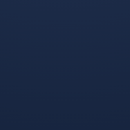
泰国队全场12次射门，竟无一次射正，冰岛队的防守体系已
不再是简单的“人海战术”，而是基于现代数据分析的动态协防
与区域压迫，他们全场封堵了泰国队6次射门，关键区域成功
率高达87%。
唯此一役：2026世界杯的“冰岛符
号”
这场F组关键战的唯一性，在于它颠覆了世界杯历史上关
于“小国足球”的一切叙事范式，过去，我们见证过希腊的防守
奇迹，见证过哥斯达黎加的顽强精神，但冰岛却创造出了一
种全新的足球可能性：当极致的球星个体智慧与极致的团队
战术纪律相遇,会产生怎样惊人的化学反应？
哈兰德赛后说：“这不仅是四分之一场胜利，这是一个国家的
宣言。”冰岛队的晋级命运已掌握在自己手中，而这场4-0横