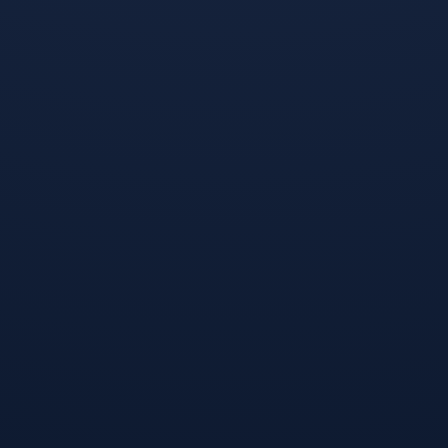
开云体育中国-冰与火的对决，20
开云体育-唯一性的碰撞，2026世
26世界杯，奥地利复仇之战，拉
界杯G组，英格兰血洗挪威，阿方
什福德闪耀冰原
索·戴维斯孤星闪耀
开云体育官网-托纳利点亮多哈之
开云体育入口-沙漠风暴中的孤
夜，匈牙利铁骑踏碎喀麦隆，C组
星，2026世界杯G组关键战，印
死亡之局唯此一战封神
度横扫美国，齐耶赫带队取胜背后
的唯一性
开云体育平台APP-绿茵孤星，当
开云体育APP下载-2026世界杯E
塔雷米的光芒照亮2026世界杯唯
组惊魂夜，泰国力克波兰，费利克