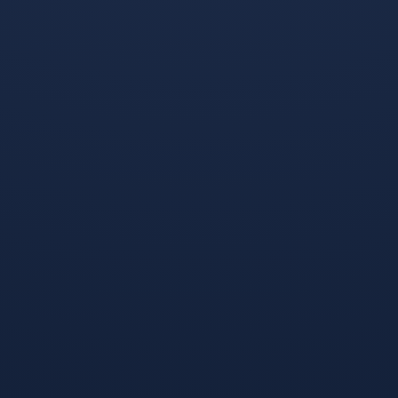
足球遇见赛车，当非洲遇见欧洲，体育便成了人类共同的诗
歌。”本周日，这首诗的韵脚落在凯恩的方向盘上和安哥拉的
绿茵场上，余音绕梁，久久不散，唯一性不在于事件本身，
而在于它如何点燃我们的想象——安哥拉与罗马，凯恩与F
1，这些关键词将永远交织在传奇的史册中。
相关文章
开云体育官网-当桑巴舞步撞上澳
开云体育-孤注一掷的绝杀，当喀
洲铁幕，佩德里封神之夜，2026
麦隆的呼吸与坎塞洛的脚尖，在2
世界杯的宿命轮回
026世界杯C组凝固成永恒