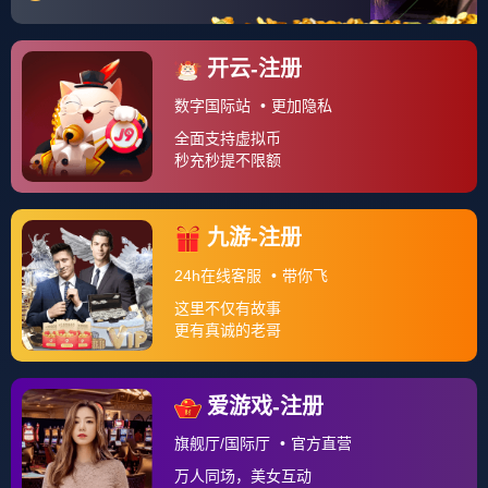
当凯恩脱下足球靴,换上赛车服时，世界曾报以质疑的微笑，
这位热刺和英格兰队的队长用行动证明，天赋无界，在休赛
期，凯恩秘密接受了F1车手培训，并签约红牛二队，成为新
赛季的最大黑马，揭幕战前，专家们预测他仅是“营销噱头”，