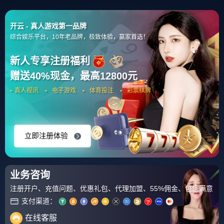
首页
球迷竞猜
正文
开云体育在线-意大利网球队翻盘法国网球队，兹维列
夫高光表现
开云
阅读：482
2025-11-05 18:50:28
马上登录/ 立即注册，结交更多志同道合的好友，赶快加
入球吧的大家庭。
本帖最后由亚特兰大@翻译 于 16-06-08 08:06 编辑
相关标签：亚特兰大Football-ITA拉蒙迪